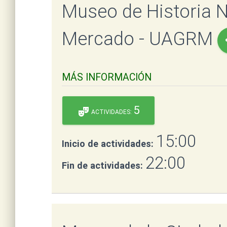
Museo de Historia N
Mercado - UAGRM
s
MÁS INFORMACIÓN
5
theater_comedy
ACTIVIDADES:
15:00
Inicio de actividades:
22:00
Fin de actividades: