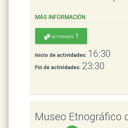
MÁS INFORMACIÓN
1
theater_comedy
ACTIVIDADES:
16:30
Inicio de actividades:
23:30
Fin de actividades:
Museo Etnográfico d