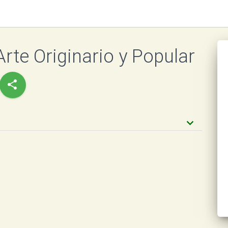
te Originario y Popular
share
keyboard_arrow_down