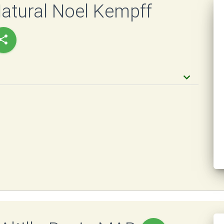
atural Noel Kempff
hare
keyboard_arrow_down