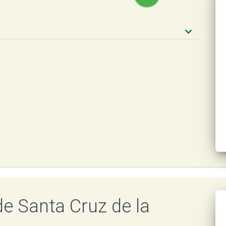
keyboard_arrow_down
e Santa Cruz de la