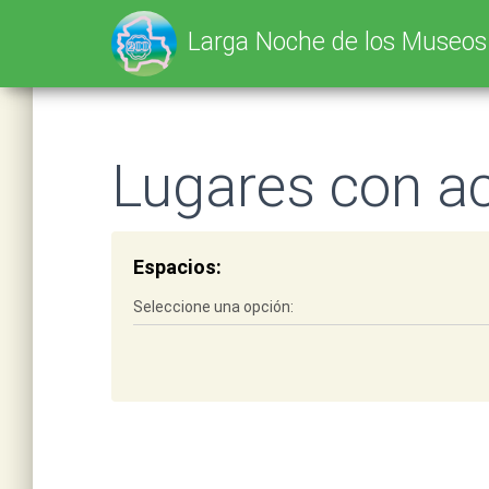
SELECT * FROM tbl_lnm_scz_l25 WHERE cpoFyhValL25 IS NOT NULL AN
Larga Noche de los Museo
Lugares con ac
Espacios: