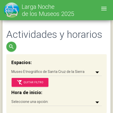
Larga Noche
Toggl
de los Museos 2025
Actividades y horarios
search
Espacios:
filter_alt_off
QUITAR FILTRO
Hora de inicio: