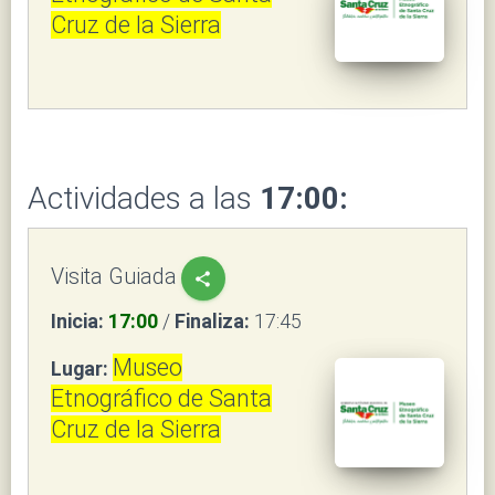
Cruz de la Sierra
Actividades a las
17:00:
Visita Guiada
share
Inicia:
17:00
/
Finaliza:
17:45
Museo
Lugar:
Etnográfico de Santa
Cruz de la Sierra