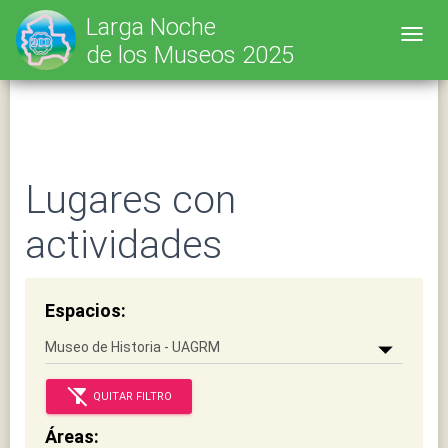
SELECT * FROM tbl_lnm_scz_l25 WHERE cpoFyhValL25 IS NOT NULL
Larga Noche
AND cpoCodIgoL25 LIKE 'museo-de-historia-natural-uagrm' ORDER BY
Toggl
de los Museos 2025
cpvNomBreL25 ASC LIMIT 0, 25;
Lugares con
actividades
Espacios:
filter_alt_off
QUITAR FILTRO
Áreas: