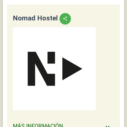
Nomad Hostel
share
MÁS INFORMACIÓN
keyboard_arrow_down