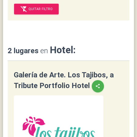
filter_alt_off
QUITAR FILTRO
Hotel:
2 lugares
en
Galería de Arte. Los Tajibos, a
Tribute Portfolio Hotel
share