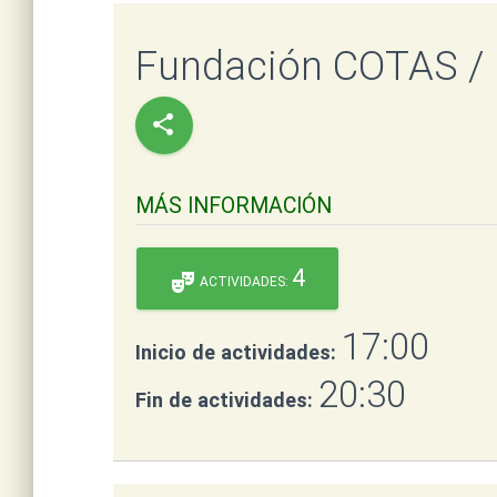
Fundación COTAS /
share
MÁS INFORMACIÓN
4
theater_comedy
ACTIVIDADES:
17:00
Inicio de actividades:
20:30
Fin de actividades: