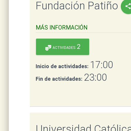
Fundación Patiño
shar
MÁS INFORMACIÓN
2
theater_comedy
ACTIVIDADES:
17:00
Inicio de actividades:
23:00
Fin de actividades:
Universidad Católica