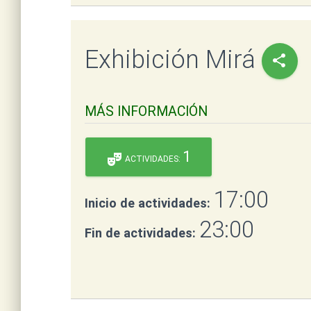
Exhibición Mirá
share
MÁS INFORMACIÓN
1
theater_comedy
ACTIVIDADES:
17:00
Inicio de actividades:
23:00
Fin de actividades: