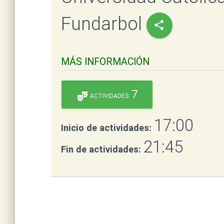
Fundarbol
share
MÁS INFORMACIÓN
7
theater_comedy
ACTIVIDADES:
17:00
Inicio de actividades:
21:45
Fin de actividades: