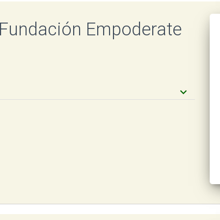
 Fundación Empoderate
keyboard_arrow_down