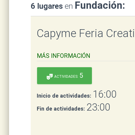
Fundación:
6 lugares
en
Capyme Feria Creat
MÁS INFORMACIÓN
5
theater_comedy
ACTIVIDADES:
16:00
Inicio de actividades:
23:00
Fin de actividades: