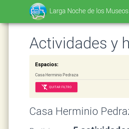
Larga Noche de los Museo
Actividades y 
Espacios:
filter_alt_off
QUITAR FILTRO
Casa Herminio Pedr