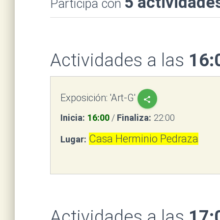
5 actividade
Participa con
Actividades a las
16:
Exposición: 'Art-G'
share
Inicia:
16:00
/
Finaliza:
22:00
Casa Herminio Pedraza
Lugar:
Actividades a las
17: