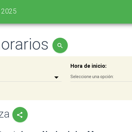
s 2025
horarios
search
Hora de inicio:
aza
share