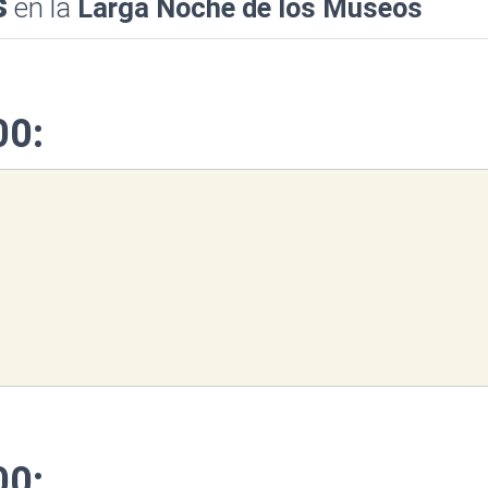
s
en la
Larga Noche de los Museos
00:
00: