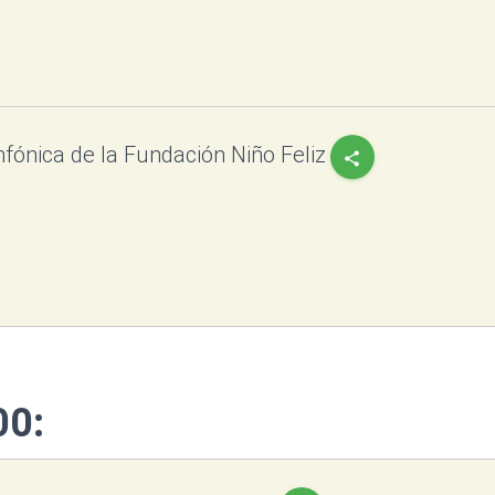
nfónica de la Fundación Niño Feliz
share
00: