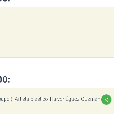
00:
papel). Artista plástico: Haiver Égüez Guzmán
share