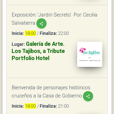
Exposición: 'Jardín Secreto'. Por: Cecilia
Salvatierra
share
Inicia:
18:00
/
Finaliza:
22:00
Galería de Arte.
Lugar:
Los Tajibos, a Tribute
Portfolio Hotel
Bienvenida de personajes históricos
cruceños a la Casa de Gobierno
share
Inicia:
18:00
/
Finaliza:
21:00