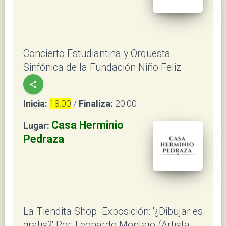
Concierto Estudiantina y Orquesta
Sinfónica de la Fundación Niño Feliz
share
Inicia:
18:00
/
Finaliza:
20:00
Casa Herminio
Lugar:
Pedraza
La Tiendita Shop. Exposición: '¿Dibujar es
gratis?' Por: Leonardo Montajo (Artista