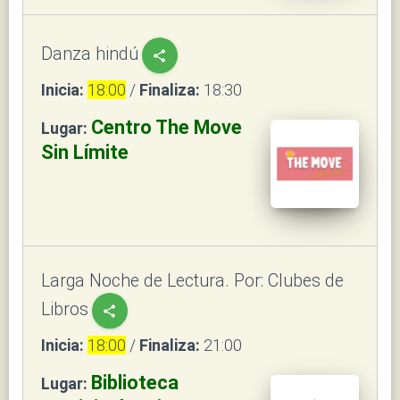
Danza hindú
share
Inicia:
18:00
/
Finaliza:
18:30
Centro The Move
Lugar:
Sin Límite
Larga Noche de Lectura. Por: Clubes de
Libros
share
Inicia:
18:00
/
Finaliza:
21:00
Biblioteca
Lugar: