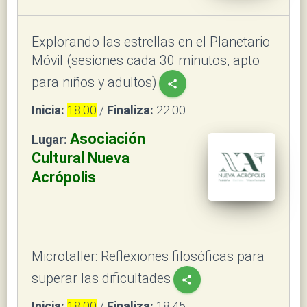
Explorando las estrellas en el Planetario
Móvil (sesiones cada 30 minutos, apto
para niños y adultos)
share
Inicia:
18:00
/
Finaliza:
22:00
Asociación
Lugar:
Cultural Nueva
Acrópolis
Microtaller: Reflexiones filosóficas para
superar las dificultades
share
Inicia:
18:00
/
Finaliza:
18:45