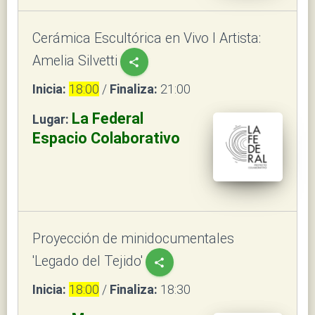
Cerámica Escultórica en Vivo I Artista:
Amelia Silvetti
share
Inicia:
18:00
/
Finaliza:
21:00
La Federal
Lugar:
Espacio Colaborativo
Proyección de minidocumentales
'Legado del Tejido'
share
Inicia:
18:00
/
Finaliza:
18:30