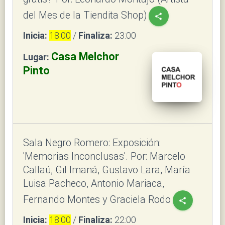
del Mes de la Tiendita Shop)
share
Inicia:
18:00
/
Finaliza:
23:00
Casa Melchor
Lugar:
Pinto
Sala Negro Romero: Exposición:
'Memorias Inconclusas'. Por: Marcelo
Callaú, Gil Imaná, Gustavo Lara, María
Luisa Pacheco, Antonio Mariaca,
Fernando Montes y Graciela Rodo
share
Inicia:
18:00
/
Finaliza:
22:00