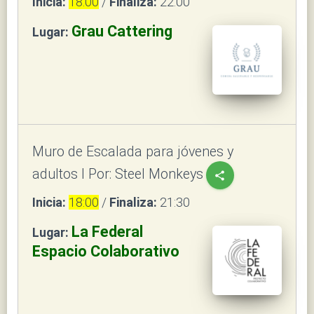
Inicia:
18:00
/
Finaliza:
22:00
Grau Cattering
Lugar:
Muro de Escalada para jóvenes y
adultos I Por: Steel Monkeys
share
Inicia:
18:00
/
Finaliza:
21:30
La Federal
Lugar:
Espacio Colaborativo