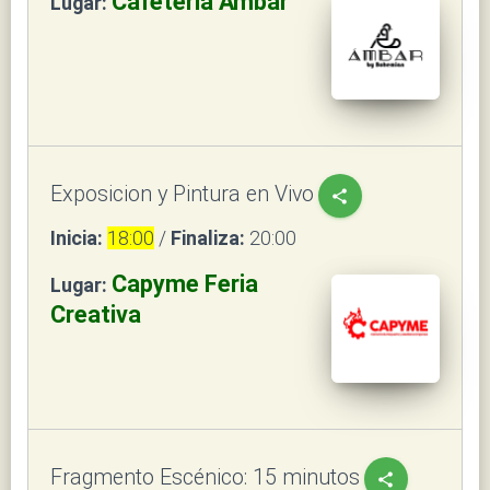
Cafetería Ámbar
Lugar:
Exposicion y Pintura en Vivo
share
Inicia:
18:00
/
Finaliza:
20:00
Capyme Feria
Lugar:
Creativa
Fragmento Escénico: 15 minutos
share