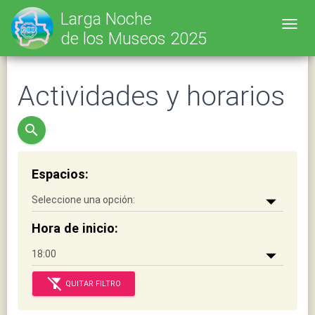
Larga Noche
Toggl
de los Museos 2025
Actividades y horarios
search
Espacios:
Hora de inicio:
filter_alt_off
QUITAR FILTRO