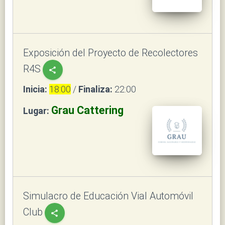
Exposición del Proyecto de Recolectores
R4S
share
Inicia:
18:00
/
Finaliza:
22:00
Grau Cattering
Lugar:
Simulacro de Educación Vial Automóvil
Club
share