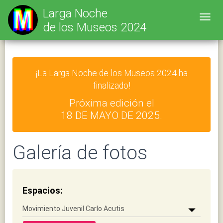
Larga Noche
Toggl
de los Museos 2024
¡La Larga Noche de los Museos 2024 ha
finalizado!
Próxima edición el
18 DE MAYO DE 2025.
Galería de fotos
Espacios: