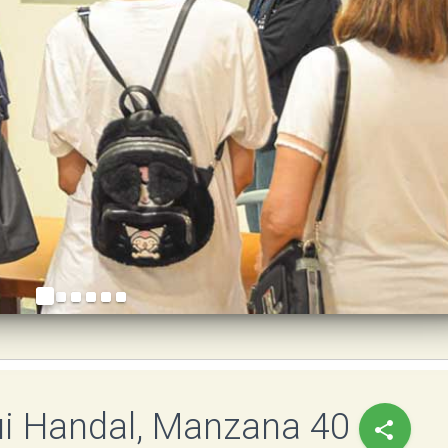
keyboar
ui Handal, Manzana 40
share