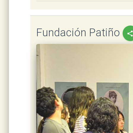
Fundación Patiño
shar