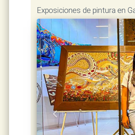
Exposiciones de pintura en G
keyboard_arrow_left