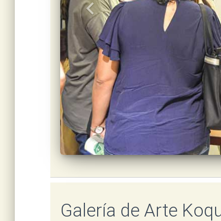
keyboard_arrow_left
Galería de Arte Koq