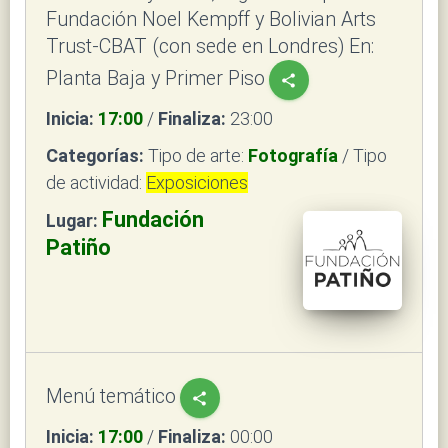
Fundación Noel Kempff y Bolivian Arts
Trust-CBAT (con sede en Londres) En:
Planta Baja y Primer Piso
share
Inicia:
17:00
/
Finaliza:
23:00
Categorías:
Tipo de arte:
Fotografía
/ Tipo
de actividad:
Exposiciones
Fundación
Lugar:
Patiño
Menú temático
share
Inicia:
17:00
/
Finaliza:
00:00