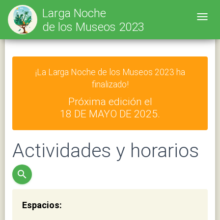
Larga Noche
Toggl
de los Museos 2023
¡La Larga Noche de los Museos 2023 ha
finalizado!
Próxima edición el
18 DE MAYO DE 2025.
Actividades y horarios
search
Espacios: