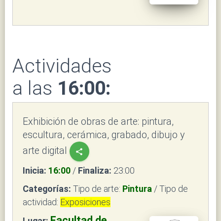
Actividades
a las
16:00:
Exhibición de obras de arte: pintura,
escultura, cerámica, grabado, dibujo y
arte digital
share
Inicia:
16:00
/
Finaliza:
23:00
Categorías:
Tipo de arte:
Pintura
/ Tipo de
actividad:
Exposiciones
Facultad de
Lugar: