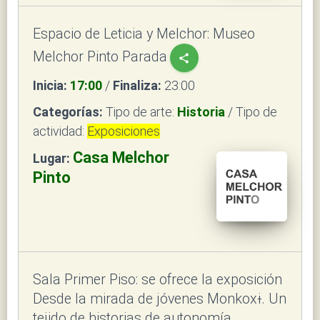
Espacio de Leticia y Melchor: Museo
Melchor Pinto Parada
share
Inicia:
17:00
/
Finaliza:
23:00
Categorías:
Tipo de arte:
Historia
/ Tipo de
actividad:
Exposiciones
Casa Melchor
Lugar:
Pinto
Sala Primer Piso: se ofrece la exposición
Desde la mirada de jóvenes Monkoxɨ. Un
tejido de historias de autonomía,