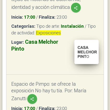
identidad y acción climática
share
Inicia:
17:00
/
Finaliza:
23:00
Categorías:
Tipo de arte:
Instalación
/ Tipo
de actividad:
Exposiciones
Casa Melchor
Lugar:
Pinto
Espacio de Pimpo: se ofrece la
exposición No hay tu tía. Por: María
Zanutti
share
Inicia:
17:00
/
Finaliza:
23:00