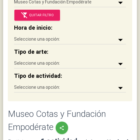
filter_alt_off
QUITAR FILTRO
Hora de inicio:
Tipo de arte:
Tipo de actividad:
Museo Cotas y Fundación
Empodérate
share