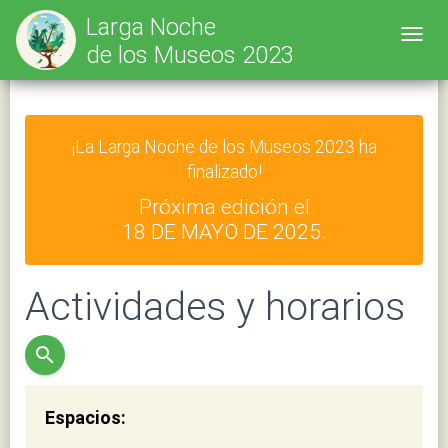
Larga Noche
Toggl
de los Museos 2023
¡La Larga Noche de los Museos 2023 ha
finalizado!
Próxima edición el
18 DE MAYO DE 2025.
Actividades y horarios
search
Espacios: