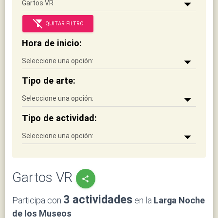
filter_alt_off
QUITAR FILTRO
Hora de inicio:
Tipo de arte:
Tipo de actividad:
Gartos VR
share
3 actividades
Participa con
en la
Larga Noche
de los Museos