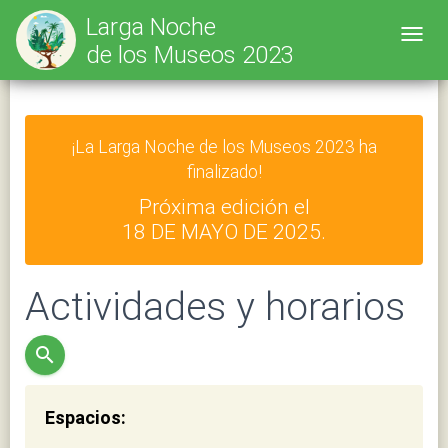
Larga Noche
Toggl
de los Museos 2023
¡La Larga Noche de los Museos 2023 ha
finalizado!
Próxima edición el
18 DE MAYO DE 2025.
Actividades y horarios
search
Espacios: