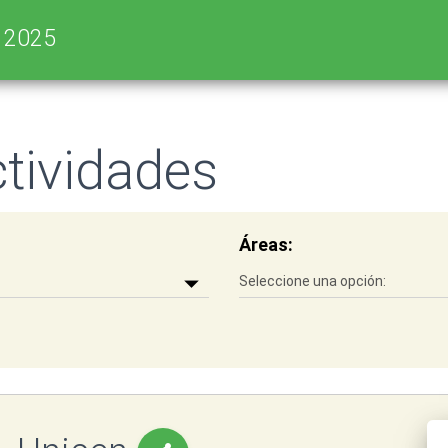
 cpoCodIgoL25 LIKE 'universidad-central-unicen' ORDER BY cpvNomBr
s 2025
tividades
Áreas: