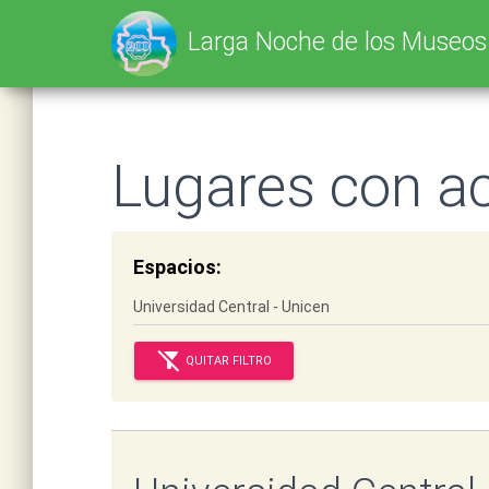
SELECT * FROM tbl_lnm_scz_l25 WHERE cpoFyhValL25 IS NOT NULL AND
Larga Noche de los Museo
Lugares con ac
Espacios:
filter_alt_off
QUITAR FILTRO