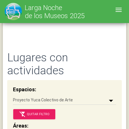
SELECT * FROM tbl_lnm_scz_l25 WHERE cpoFyhValL25 IS NOT NULL
Larga Noche
AND cpoCodIgoL25 LIKE 'proyecto-yuca-colectivo-de-arte' ORDER BY
Toggl
de los Museos 2025
cpvNomBreL25 ASC LIMIT 0, 25;
Lugares con
actividades
Espacios:
filter_alt_off
QUITAR FILTRO
Áreas: