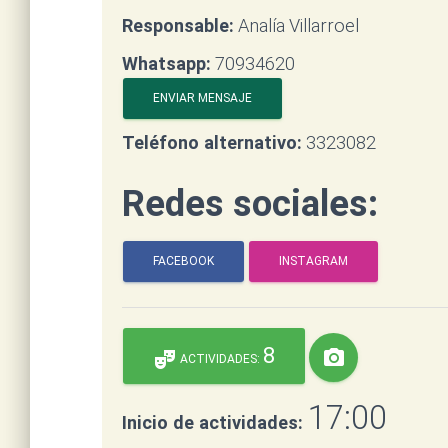
Responsable:
Analía Villarroel
Whatsapp:
70934620
ENVIAR MENSAJE
Teléfono alternativo:
3323082
Redes sociales:
FACEBOOK
INSTAGRAM
8
photo_camera
theater_comedy
ACTIVIDADES:
17:00
Inicio de actividades: