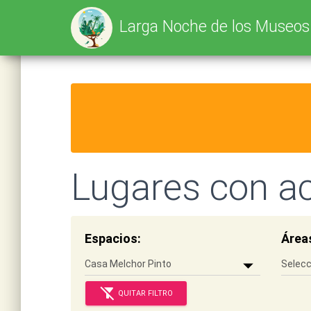
Larga Noche de los Museo
Lugares con ac
Espacios:
Área
filter_alt_off
QUITAR FILTRO