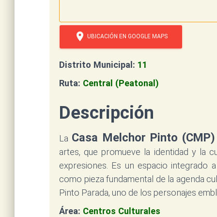
location_on
UBICACIÓN EN GOOGLE MAPS
Distrito Municipal:
11
Ruta:
Central (Peatonal)
Descripción
Casa Melchor Pinto (CMP)
La
artes, que promueve la identidad y la cu
expresiones. Es un espacio integrado a 
como pieza fundamental de la agenda cultu
Pinto Parada, uno de los personajes embl
Área:
Centros Culturales